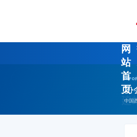
网
站
首
INFO
协
页
中国