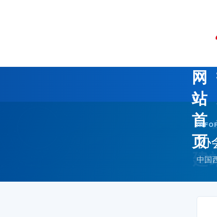
网
站
首
INFO
协
页
中国